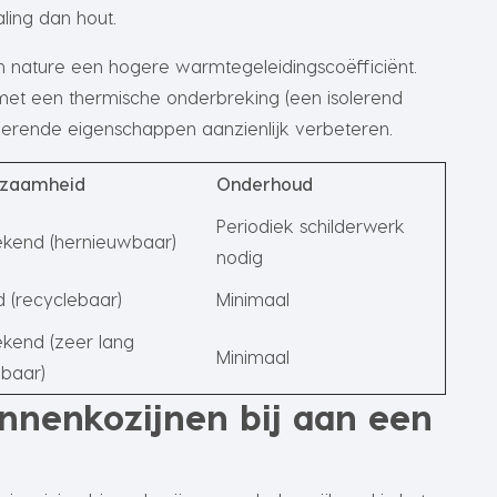
ling dan hout.
n nature een hogere warmtegeleidingscoëfficiënt.
t een thermische onderbreking (een isolerend
olerende eigenschappen aanzienlijk verbeteren.
rzaamheid
Onderhoud
Periodiek schilderwerk
tekend (hernieuwbaar)
nodig
 (recyclebaar)
Minimaal
tekend (zeer lang
Minimaal
baar)
nnenkozijnen bij aan een