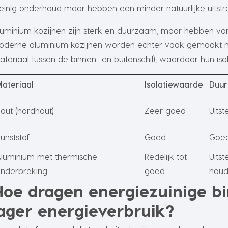
einig onderhoud maar hebben een minder natuurlijke uitstra
luminium kozijnen zijn sterk en duurzaam, maar hebben va
oderne aluminium kozijnen worden echter vaak gemaakt me
ateriaal tussen de binnen- en buitenschil), waardoor hun is
ateriaal
Isolatiewaarde
Duu
out (hardhout)
Zeer goed
Uits
unststof
Goed
Goed
luminium met thermische
Redelijk tot
Uits
nderbreking
goed
houd
Hoe dragen energiezuinige bi
lager energieverbruik?