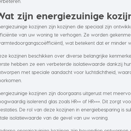
erbeteren.
Wat zijn energiezuinige kozij
nergiezuinige kozijnen zijn kozijnen die speciaal zijn ontw
fficiëntie van uw woning te verhogen. Ze worden gekenm
warmtedoorgangscoëfficiënt), wat betekent dat er minder w
eze kozijnen beschikken over diverse belangrijke kenmerk
erste hebben ze een verbeterde isolatiewaarde dankzij hun
ntworpen met speciale aandacht voor luchtdichtheid, waar
oorkomen.
nergiezuinige kozijnen zijn doorgaans uitgerust met meer
oogwaardig isolerend glas zoals HR++ of HR+++. Dit zorgt vo
restaties. De rol van deze kozijnen in energiebesparing is 
otale isolatiewaarde van de gevel van uw woning.
oderne energiezuinige kozijnen zijn bovendien ontworpe