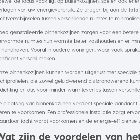
oewel de focus vaak ligt op buitenkozijnen, spelen ook energ
erlagen van uw energieverbruik. Ze dragen bij aan de
total
ochtverschijnselen tussen verschillende ruimtes te minimalise
oed geïnstalleerde binnenkozijnen zorgen voor een betere
erwarmde ruimtes hun warmte beter vasthouden en er mind
e handhaven. Vooral in oudere woningen, waar vaak sprake 
gnificant verschil maken.
nze binnenkozijnen kunnen worden uitgerust met speciale 
ochtprofielen, die zowel geluidwerend als brandwerend kun
fdichting en dus voor minder warmteverlies tussen verschill
e plaatsing van binnenkozijnen verdient speciale aandac
ieren te voorkomen. Een professionele installatie zorgt erv
aardoor tocht wordt voorkomen en de energie-efficiëntie 
Wat zijn de voordelen van he