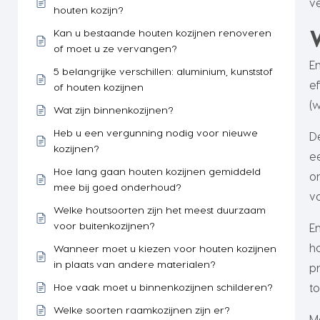
v
houten kozijn?
Kan u bestaande houten kozijnen renoveren
of moet u ze vervangen?
E
5 belangrijke verschillen: aluminium, kunststof
e
of houten kozijnen
(
Wat zijn binnenkozijnen?
Heb u een vergunning nodig voor nieuwe
D
kozijnen?
e
Hoe lang gaan houten kozijnen gemiddeld
o
mee bij goed onderhoud?
v
Welke houtsoorten zijn het meest duurzaam
voor buitenkozijnen?
E
h
Wanneer moet u kiezen voor houten kozijnen
in plaats van andere materialen?
p
Hoe vaak moet u binnenkozijnen schilderen?
t
Welke soorten raamkozijnen zijn er?
M