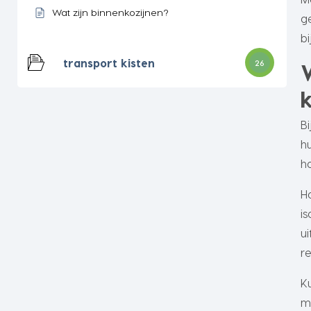
Wat zijn binnenkozijnen?
g
bi
transport kisten
26
B
h
ho
H
i
u
r
K
m