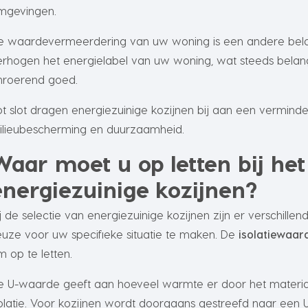
mgevingen.
e waardevermeerdering van uw woning is een andere belan
erhogen het energielabel van uw woning, wat steeds belang
nroerend goed.
ot slot dragen energiezuinige kozijnen bij aan een verminde
ilieubescherming en duurzaamheid.
Waar moet u op letten bij he
energiezuinige kozijnen?
ij de selectie van energiezuinige kozijnen zijn er verschil
euze voor uw specifieke situatie te maken. De
isolatiewaar
m op te letten.
e U-waarde geeft aan hoeveel warmte er door het materia
solatie. Voor kozijnen wordt doorgaans gestreefd naar ee