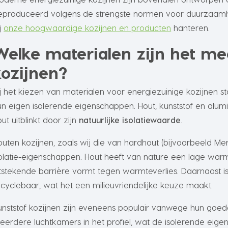
eproduceerd volgens de strengste normen voor duurzaamhe
j
onze hoogwaardige kozijnen en producten
hanteren.
Welke materialen zijn het me
kozijnen?
ij het kiezen van materialen voor energiezuinige kozijnen st
un eigen isolerende eigenschappen. Hout, kunststof en alum
ut uitblinkt door zijn
natuurlijke isolatiewaarde
.
outen kozijnen, zoals wij die van hardhout (bijvoorbeeld Me
solatie-eigenschappen. Hout heeft van nature een lage war
itstekende barrière vormt tegen warmteverlies. Daarnaast 
ecyclebaar, wat het een milieuvriendelijke keuze maakt.
unststof kozijnen zijn eveneens populair vanwege hun goede
eerdere luchtkamers in het profiel, wat de isolerende eigen