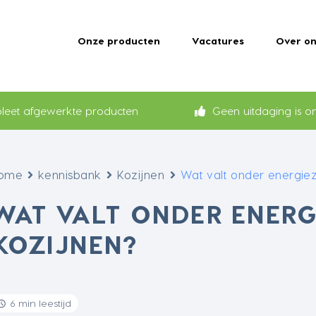
Onze producten
Vacatures
Over on
eet afgewerkte producten
Geen uitdaging is on
ome
kennisbank
Kozijnen
Wat valt onder energiez
WAT VALT ONDER ENERG
KOZIJNEN?
6 min leestijd