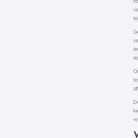
H
v
t
G
v
t
si
O
t
a
D
k
w