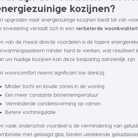
energiezuinige kozijnen?
et upgraden naar energiezuinige kozijnen biedt tal van voo
e investering vertaalt zich in een
verbeterde woonkwaliteit
en van de meest directe voordelen is de lagere energierek
erwarmingssysteem minder hard te werken, wat resulteert in
an uw huidige kozijnen kan deze besparing aanzienlijk zijn.
et wooncomfort neemt significant toe dankzij:
Minder tocht en koude zones in de woning
Een meer constante binnentemperatuur
Verminderde condensvorming op ramen
Betere vochtregulatie
en vaak onderschat voordeel is de vermindering van geluidso
ombinatie met gelaagd glas, bieden uitstekende geluidsisolat