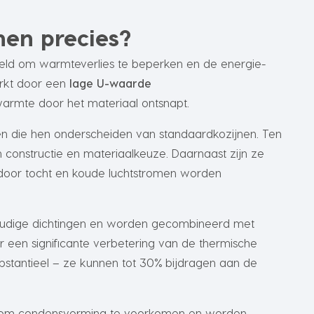
nen precies?
ikkeld om warmteverlies te beperken en de energie-
erkt door een
lage U-waarde
armte door het materiaal ontsnapt.
en die hen onderscheiden van standaardkozijnen. Ten
 constructie en materiaalkeuze. Daarnaast zijn ze
door tocht en koude luchtstromen worden
voudige dichtingen en worden gecombineerd met
or een significante verbetering van de thermische
substantieel – ze kunnen tot 30% bijdragen aan de
n om condensvorming te voorkomen en worden