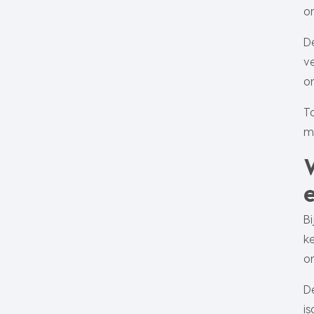
o
D
v
o
T
m
B
k
o
D
i