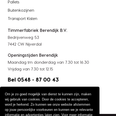
Pallets
Buitenkozijnen
Transport Kisten
Timmerfabriek Berendijk B.V.
Bedrijvenweg 53
7442 CW Nijverdal
Openingstijden Berendijk
Maandag tm donderdag van 7.30 tot 16.30
Vrijdag van 7.30 tot 12.15
Bel 0548 - 87 00 43
Om je zo goed mogelijk van dienst te kunnen zijn, maken
wij gebruik van cookies. Door de cookies te accepteren,
word je herkend. Zo kunnen we onze website afstemmen
op jouw persoonlijke voorkeuren en kunnen we je relevante
informatie en advertenties laten zien. Voor meer informatie