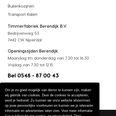
Buitenkozijnen
Transport Kisten
Timmerfabriek Berendijk B.V.
Bedrijvenweg 53
7442 CW Nijverdal
Openingstijden Berendijk
Maandag tm donderdag van 7.30 tot 16.30
Vrijdag van 7.30 tot 12.15
Bel 0548 - 87 00 43
Om je zo goed mogelijk van dienst te kunnen zijn, maken
wij gebruik van cookies. Door de cookies te accepteren,
word je herkend. Zo kunnen we onze website afstemmen
op jouw persoonlijke voorkeuren en kunnen we je relevante
informatie en advertenties laten zien. Voor meer informatie
kun je kijken bij ons cookie- en privacybeleid. Door